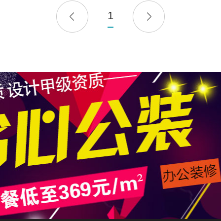
1
暖心惬意之作
商务办公
|
220m²
|
混搭风
查看详情
算算这么装修多少钱