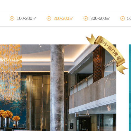
100-200㎡
200-300㎡
300-500㎡
5
铂尔曼酒店
28000m²
|
混搭风
算算这么装修多少钱