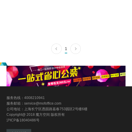
“老上海” _GD TAILOR 西服定制店
服装店
|
70m²
|
混搭风
1
查看详情
算算这么装修多少钱
服务热线：4008210941
服务邮箱：service@mofoffice.com
公司地址：上海长宁区愚园路嘉春753园区2号楼6楼
Copyright@ 2018 魔方空间 版权所有
沪ICP备18040486号