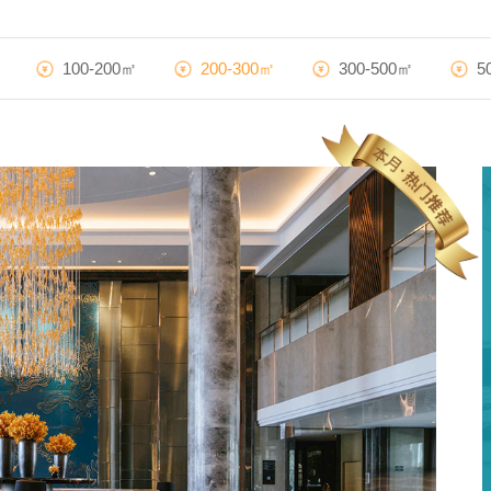
100-200㎡
200-300㎡
300-500㎡
5
铂尔曼酒店
28000m²
|
混搭风
算算这么装修多少钱