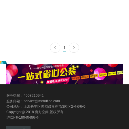
雅致时尚港式风
商务办公
|
1200m²
|
后现代风
1
查看详情
算算这么装修多少钱
服务热线：4008210941
服务邮箱：service@mofoffice.com
公司地址：上海长宁区愚园路嘉春753园区2号楼6楼
Copyright@ 2018 魔方空间 版权所有
沪ICP备18040486号