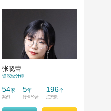
张晓蕾
资深设计师
54
5
196
家
年
个
案例
行业经验
点赞数