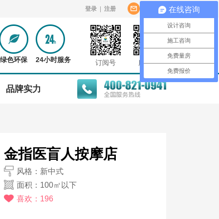
登录
|
注册
意见反馈
在线咨询
设计咨询
施工咨询
免费量房
绿色环保
24小时服务
订阅号
服务号
免费报价
品牌实力
金指医盲人按摩店
风格：新中式
面积：100㎡以下
喜欢：196